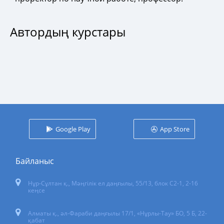
Автордың курстары
Google Play
App Store
Байланыс
Нұр-Сұлтан қ.
,
Мәңгілік ел даңғылы, 55/13
, блок С2-1, 2-16
кеңсе
Алматы қ., әл-Фараби даңғылы 17/1, «Нұрлы-Тау» БО, 5 Б, 22-
қабат