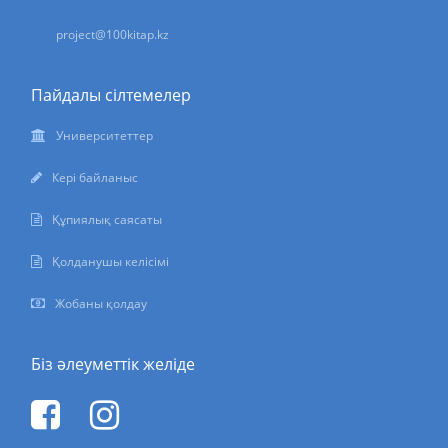
project@100kitap.kz
Пайдалы сілтемелер
Университеттер
Кері байланыс
Құпиялық саясаты
Қолданушы келісімі
Жобаны қолдау
Біз әлеуметтік желіде