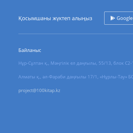
Қосымшаны жүктеп алыңыз
Google
Байланыс
Нұр-Сұлтан қ.
,
Мәңгілік ел даңғылы, 55/13
, блок С2-
Алматы қ., әл-Фараби даңғылы 17/1, «Нұрлы-Тау» БО,
project@100kitap.kz