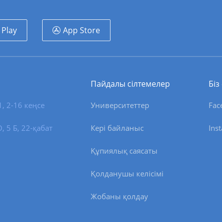
 Play
App Store
Пайдалы сілтемелер
Біз
1, 2-16 кеңсе
Университеттер
Fac
 5 Б, 22-қабат
Кері байланыс
Ins
Құпиялық саясаты
Қолданушы келісімі
Жобаны қолдау