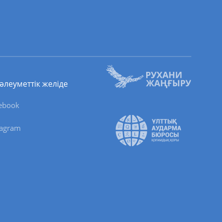
 әлеуметтік желіде
ebook
tagram