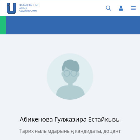
ҚАЗАҚСТАННЫҢ
АШЫҚ
УНИВЕРСИТЕТІ
Абикенова Гулжазира Естайкызы
Тарих ғылымдарының кандидаты, доцент