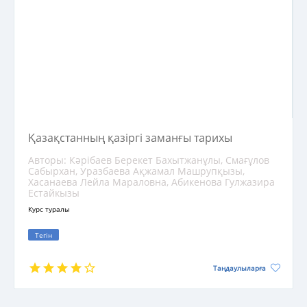
Қазақстанның қазіргі заманғы тарихы
Авторы: Кәрібаев Берекет Бахытжанұлы, Смағұлов
Сабырхан, Уразбаева Ақжамал Машрупқызы,
Хасанаева Лейла Мараловна, Абикенова Гулжазира
Естайкызы
Курс туралы
Тегін
Таңдаулыларға