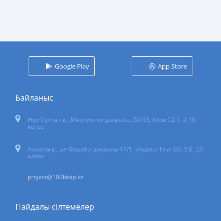
Google Play
App Store
Байланыс
Нұр-Сұлтан қ.
,
Мәңгілік ел даңғылы, 55/13
, блок С2-1, 2-16
кеңсе
Алматы қ., әл-Фараби даңғылы 17/1, «Нұрлы-Тау» БО, 5 Б, 22-
қабат
project@100kitap.kz
Пайдалы сілтемелер