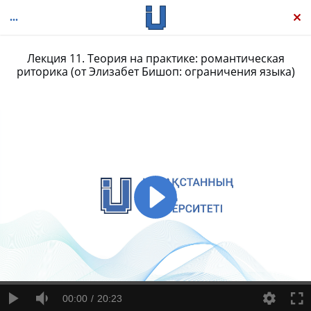
Лекция 11. Теория на практике: романтическая
риторика (от Элизабет Бишоп: ограничения языка)
Теория литературы: Антология, том І
00:00
20:23