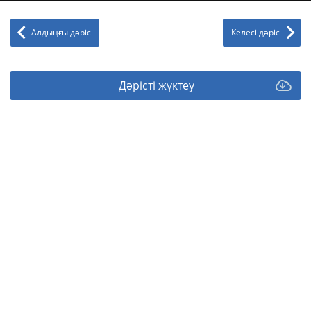
Алдыңғы дәріс
Келесі дәріс
Дәрісті жүктеу