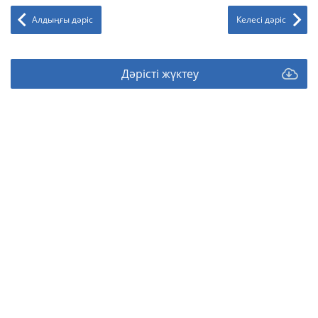
Алдыңғы дәріс
Келесі дәріс
Дәрісті жүктеу