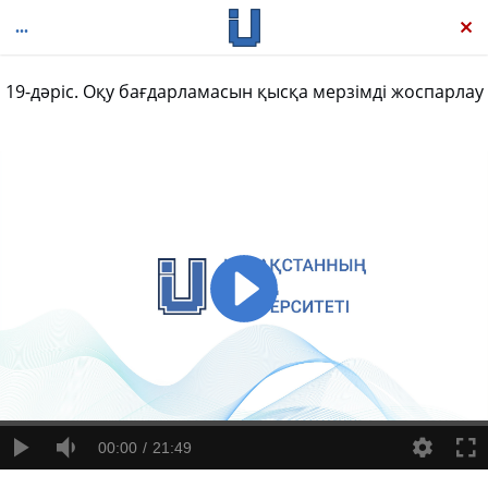
19-дәріс. Оқу бағдарламасын қысқа мерзімді жоспарлау
Рефлективті оқыту негіздері
00:00
21:49