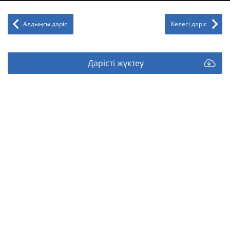
Алдыңғы дәріс
Келесі дәріс
Дәрісті жүктеу