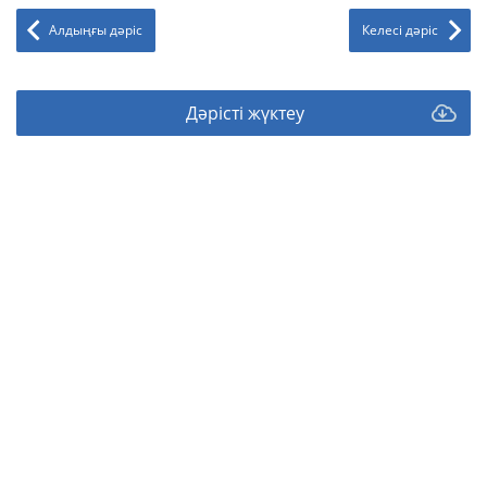
Алдыңғы дәріс
Келесі дәріс
Дәрісті жүктеу