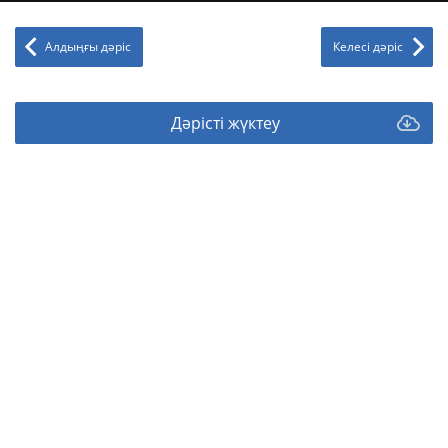
Алдыңғы дәріс
Келесі дәріс
Дәрісті жүктеу