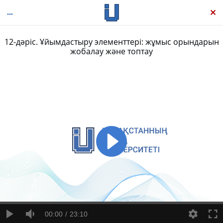
12-дәріс. Ұйымдастыру элементтері: жұмыс орындарын
жобалау және топтау
Менеджмент
00:00
23:10