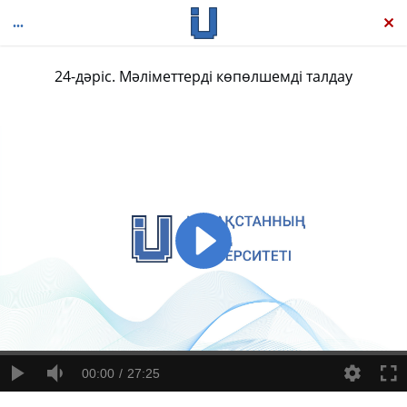
24-дәріс. Мәліметтерді көпөлшемді талдау
Әлеуметтік зерттеу әдістері
00:00
27:25