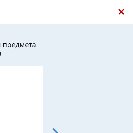
и предмета
я