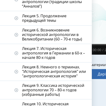
антропологии (традиции школы
“Анналов”)
Лекция 5. Продолжение
play_circle_outline
предыдущей темы
Лекция 6. Возникновение
исторической антропологии в
play_circle_outline
Великобритании (60 – 70-е годы)
Лекция 7. Историческая
00:00
антропология в Германии в 60-х –
play_circle_outline
начале 80-х годов
Видеодәріс материа
Лекция 8. Немного о терминах.
"Историческая антропология" или
play_circle_outline
Дәрі
"антропологическая история"
Лекция 9. Классика исторической
антропологии 70 – 80-х годов
play_circle_outline
(избранные работы)
Лекция 10. Историческая