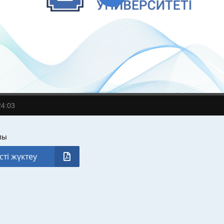
24:03
лы
сті жүктеу