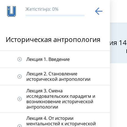
Жетістігіңіз: 0%
Историческая антропология
Лекция 14
Историческая
Лекция 1. Введение
play_circle_outline
Лекция 2. Становление
play_circle_outline
исторической антропологии
Лекция 3. Смена
исследовательских парадигм и
play_circle_outline
возникновение исторической
антропологии
Лекция 4. От истории
ментальностей к исторической
play_circle_outline