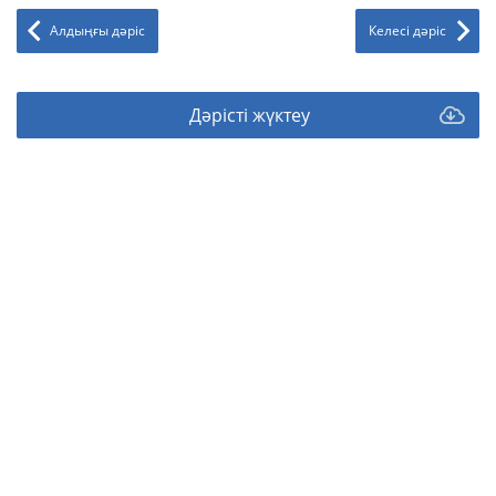
Алдыңғы дәріс
Келесі дәріс
Дәрісті жүктеу