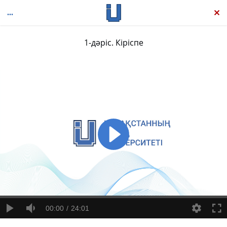
1-дәріс. Кіріспе
Батыс философиясының жаңа тарихы: Қазіргі заман философиясы, 4-том
00:00
24:01