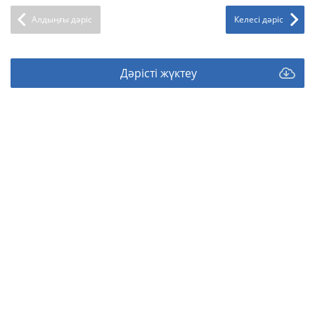
Алдыңғы дәріс
Келесі дәріс
Дәрісті жүктеу