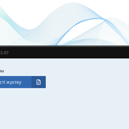
21:07
лы
сті жүктеу