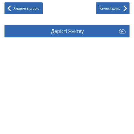
Алдыңғы дәріс
Келесі дәріс
Дәрісті жүктеу